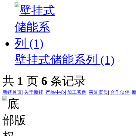
壁挂式储能系列 (1)
共
1
页
6
条记录
新镁首页
|
关于新镁
|
产品中心
|
加工实例
|
荣誉资质
|
合作伙伴
|