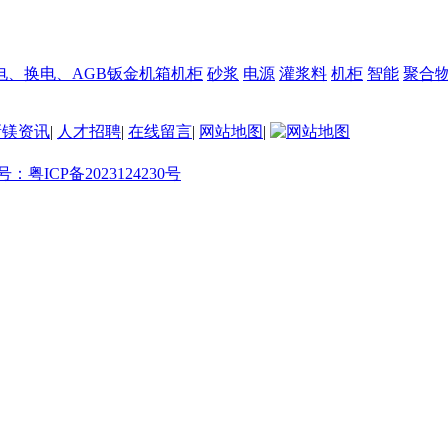
电、换电、AGB钣金机箱机柜
砂浆
电源
灌浆料
机柜
智能
聚合
新镁资讯
|
人才招聘
|
在线留言
|
网站地图
|
号：
粤ICP备2023124230号