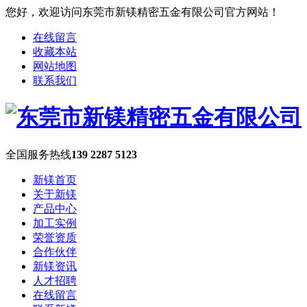
您好，欢迎访问东莞市新镁精密五金有限公司官方网站！
在线留言
收藏本站
网站地图
联系我们
全国服务热线
139 2287 5123
新镁首页
关于新镁
产品中心
加工实例
荣誉资质
合作伙伴
新镁资讯
人才招聘
在线留言